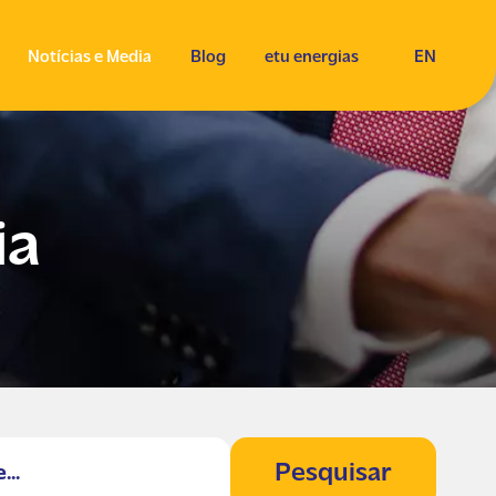
Notícias e Media
Blog
etu energias
EN
ia