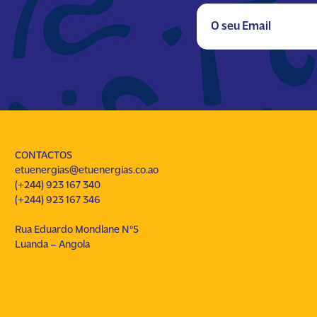
CONTACTOS
etuenergias@etuenergias.co.ao
(+244) 923 167 340
(+244) 923 167 346
Rua Eduardo Mondlane Nº5
Luanda – Angola