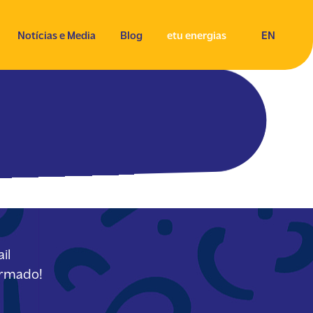
Notícias e Media
Blog
etu energias
EN
il
ormado!